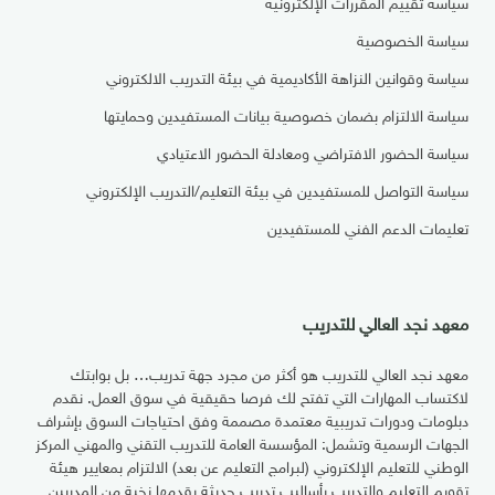
سياسة تقييم المقررات الإلكترونية
سياسة الخصوصية
سياسة وقوانين النزاهة الأكاديمية في بيئة التدريب الالكتروني
سياسة الالتزام بضمان خصوصية بيانات المستفيدين وحمايتها
سياسة الحضور الافتراضي ومعادلة الحضور الاعتيادي
سياسة التواصل للمستفيدين في بيئة التعليم/التدريب الإلكتروني
تعليمات الدعم الفني للمستفيدين
معهد نجد العالي للتدريب
معهد نجد العالي للتدريب هو أكثر من مجرد جهة تدريب… بل بوابتك
لاكتساب المهارات التي تفتح لك فرصا حقيقية في سوق العمل. نقدم
دبلومات ودورات تدريبية معتمدة مصممة وفق احتياجات السوق بإشراف
الجهات الرسمية وتشمل: المؤسسة العامة للتدريب التقني والمهني المركز
الوطني للتعليم الإلكتروني (لبرامج التعليم عن بعد) الالتزام بمعايير هيئة
تقويم التعليم والتدريب بأساليب تدريب حديثة يقدمها نخبة من المدربين