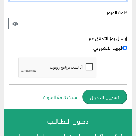
كلمة المرور
إرسال رمز التحقق عبر
البريد الألكتروني
نسيت كلمة المرور؟
تسجيل الدخول
دخــول الــطــالــب
أهلاً وسهلاً بك، سجل دخولك للوصول إلى حسابك.