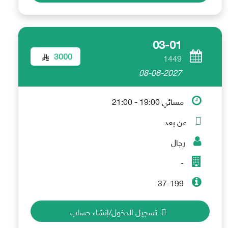
03-01
3000
1449
08-06-2027
مسائي 19:00 - 21:00
عن بعد
رجال
-
37-199
تسجيل الدخول/إنشاء حساب