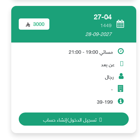
27-04
3000
1449
28-09-2027
مسائي 19:00 - 21:00
عن بعد
رجال
-
39-199
تسجيل الدخول/إنشاء حساب