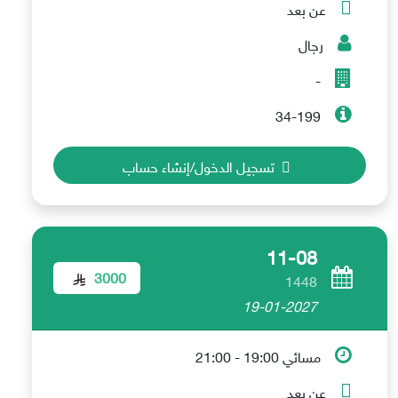
عن بعد
رجال
-
34-199
تسجيل الدخول/إنشاء حساب
11-08
3000
1448
19-01-2027
مسائي 19:00 - 21:00
عن بعد