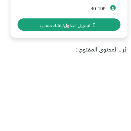
40-199
تسجيل الدخول/إنشاء حساب
إثراء المحتوى المفتوح :-