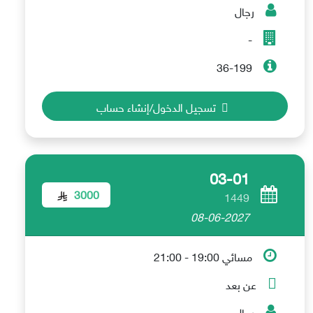
رجال
-
36-199
تسجيل الدخول/إنشاء حساب
03-01
3000
1449
08-06-2027
مسائي 19:00 - 21:00
عن بعد
رجال