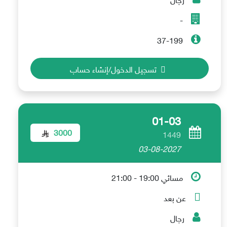
-
37-199
تسجيل الدخول/إنشاء حساب
01-03
3000
1449
03-08-2027
مسائي 19:00 - 21:00
عن بعد
رجال