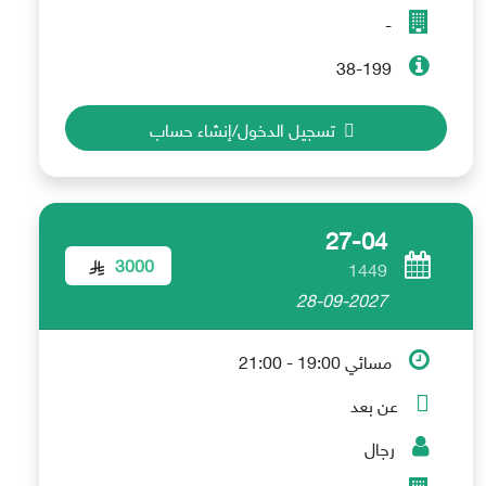
-
38-199
تسجيل الدخول/إنشاء حساب
27-04
3000
1449
28-09-2027
مسائي 19:00 - 21:00
عن بعد
رجال