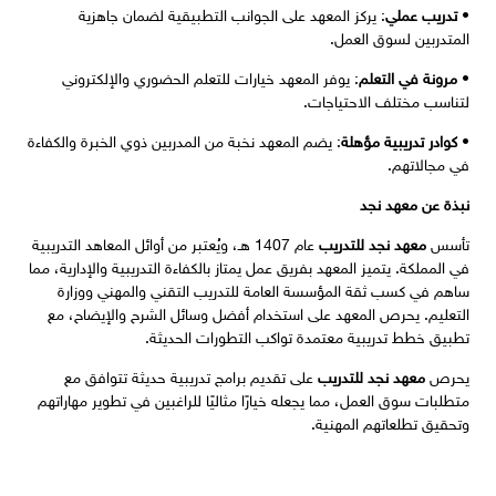
•
تدريب عملي
: يركز المعهد على الجوانب التطبيقية لضمان جاهزية
المتدربين لسوق العمل.
•
مرونة في التعلم
: يوفر المعهد خيارات للتعلم الحضوري والإلكتروني
لتناسب مختلف الاحتياجات.
•
كوادر تدريبية مؤهلة
: يضم المعهد نخبة من المدربين ذوي الخبرة والكفاءة
في مجالاتهم.
نبذة عن معهد نجد
تأسس
معهد نجد للتدريب
عام 1407 هـ، ويُعتبر من أوائل المعاهد التدريبية
في المملكة. يتميز المعهد بفريق عمل يمتاز بالكفاءة التدريبية والإدارية، مما
ساهم في كسب ثقة المؤسسة العامة للتدريب التقني والمهني ووزارة
التعليم. يحرص المعهد على استخدام أفضل وسائل الشرح والإيضاح، مع
تطبيق خطط تدريبية معتمدة تواكب التطورات الحديثة.
يحرص
معهد نجد للتدريب
على تقديم برامج تدريبية حديثة تتوافق مع
متطلبات سوق العمل، مما يجعله خيارًا مثاليًا للراغبين في تطوير مهاراتهم
وتحقيق تطلعاتهم المهنية.