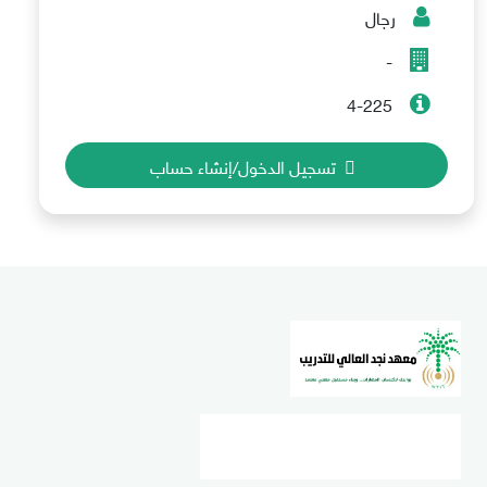
رجال
-
4-225
تسجيل الدخول/إنشاء حساب