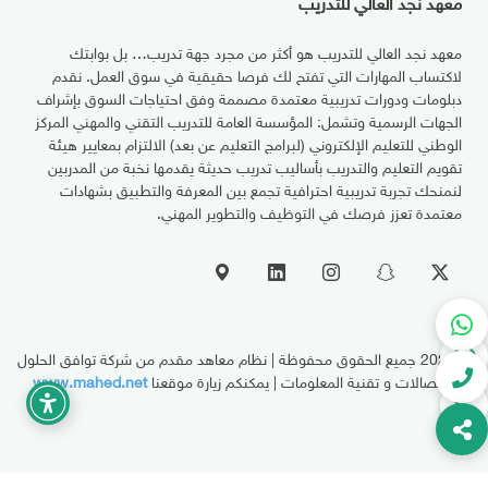
معهد نجد العالي للتدريب
معهد نجد العالي للتدريب هو أكثر من مجرد جهة تدريب… بل بوابتك
لاكتساب المهارات التي تفتح لك فرصا حقيقية في سوق العمل. نقدم
دبلومات ودورات تدريبية معتمدة مصممة وفق احتياجات السوق بإشراف
الجهات الرسمية وتشمل: المؤسسة العامة للتدريب التقني والمهني المركز
الوطني للتعليم الإلكتروني (لبرامج التعليم عن بعد) الالتزام بمعايير هيئة
تقويم التعليم والتدريب بأساليب تدريب حديثة يقدمها نخبة من المدربين
لنمنحك تجربة تدريبية احترافية تجمع بين المعرفة والتطبيق بشهادات
معتمدة تعزز فرصك في التوظيف والتطوير المهني.
© 2026
جميع الحقوق محفوظة | نظام معاهد مقدم من شركة توافق الحلول
للإتصالات و تقنية المعلومات | يمكنكم زيارة موقعنا
www.mahed.net