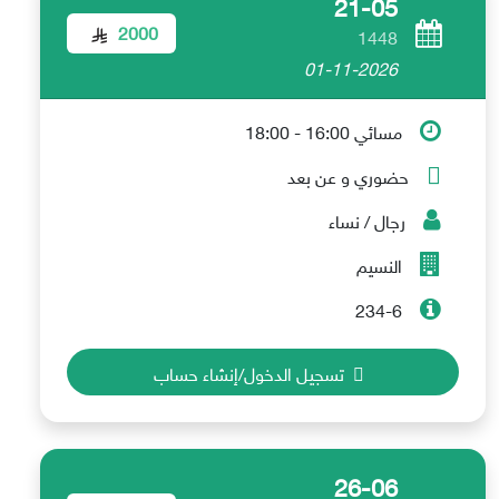
21-05
2000
1448
01-11-2026
مسائي 16:00 - 18:00
حضوري و عن بعد
رجال / نساء
النسيم
234-6
تسجيل الدخول/إنشاء حساب
26-06