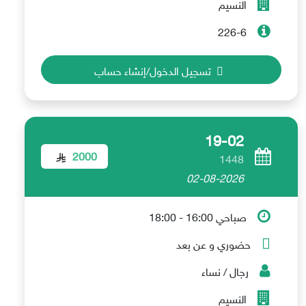
النسيم
226-6
تسجيل الدخول/إنشاء حساب
19-02
2000
1448
02-08-2026
صباحي 16:00 - 18:00
حضوري و عن بعد
رجال / نساء
النسيم