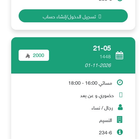
تسجيل الدخول/إنشاء حساب
21-05
2000
1448
01-11-2026
مسائي 16:00 - 18:00
حضوري و عن بعد
رجال / نساء
النسيم
234-6