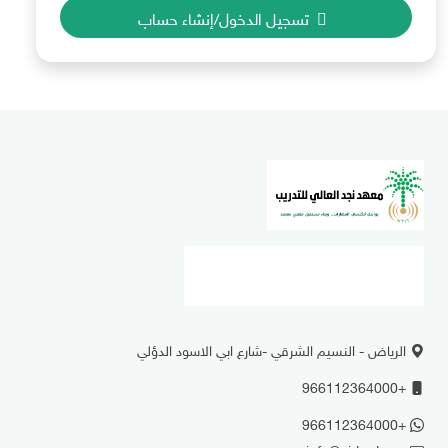
تسجيل الدخول/إنشاء حساب
الرياض - النسيم الشرقي -شارع ابي الاسود الدؤلي
+966112364000
+966112364000