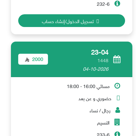
232-6
تسجيل الدخول/إنشاء حساب
23-04
2000
1448
04-10-2026
مسائي 16:00 - 18:00
حضوري و عن بعد
رجال / نساء
النسيم
233-6