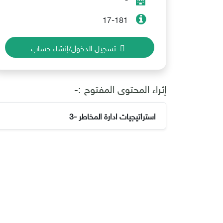
17-181
تسجيل الدخول/إنشاء حساب
إثراء المحتوى المفتوح :-
استراتيجيات ادارة المخاطر -3