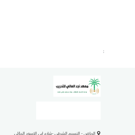
;
الرياض - النسيم الشرقي -شارع ابي الاسود الدؤلي