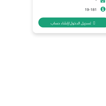
19-181
تسجيل الدخول/إنشاء حساب