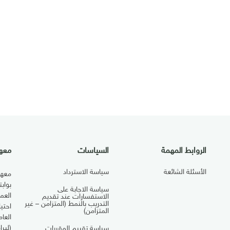
الروابط المهمة
السياسات
معهد
الأسئلة الشائعة
سياسة الاسترداد
معهد
بواب
سياسة الاجابة على
العم
الاستفسارات عند تقديم
التدريب بالنمط (المتزامن – غير
احتي
المتزامن)
العا
(لبرا
سياسة تقييم المقررات