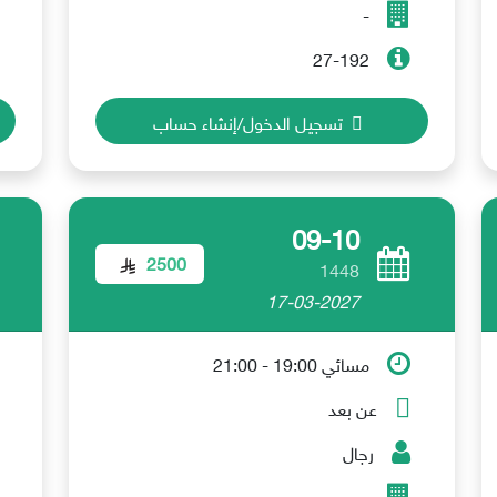
-
27-192
تسجيل الدخول/إنشاء حساب
09-10
2500
1448
17-03-2027
مسائي 19:00 - 21:00
عن بعد
رجال
-