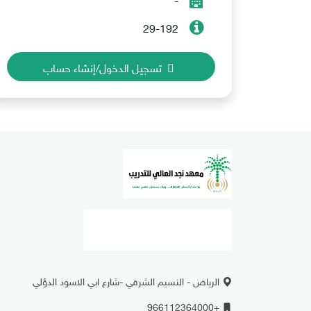
29-192
تسجيل الدخول/إنشاء حساب
الرياض - النسيم الشرقي -شارع ابي الاسود الدؤلي
+966112364000