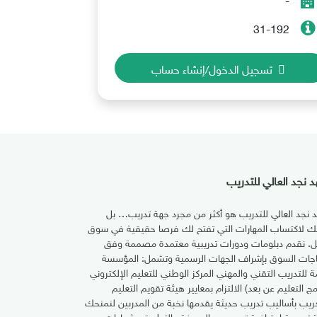
31-192
تسجيل الدخول/إنشاء حساب
 نجد العالي للتدريب
 نجد العالي للتدريب هو أكثر من مجرد جهة تدريب… بل
تك لاكتساب المهارات التي تفتح لك فرصا حقيقية في سوق
ل. نقدم دبلومات ودورات تدريبية معتمدة مصممة وفق
اجات السوق بإشراف الجهات الرسمية وتشمل: المؤسسة
مة للتدريب التقني والمهني المركز الوطني للتعليم الإلكتروني
مج التعليم عن بعد) الالتزام بمعايير هيئة تقويم التعليم
دريب بأساليب تدريب حديثة يقدمها نخبة من المدربين لنمنحك
ة تدريبية احترافية تجمع بين المعرفة والتطبيق بشهادات