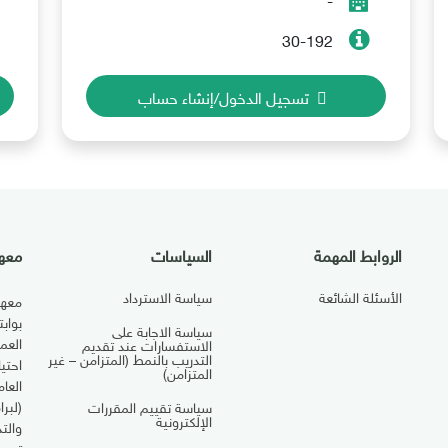
30-192
تسجيل الدخول/إنشاء حساب
الروابط المهمة
السياسات
معهد
الأسئلة الشائعة
سياسة الاسترداد
معهد
بواب
سياسة الاجابة على
العم
الاستفسارات عند تقديم
التدريب بالنمط (المتزامن – غير
احتي
المتزامن)
العا
(لبرا
سياسة تقييم المقررات
الإلكترونية
والت
تجرب