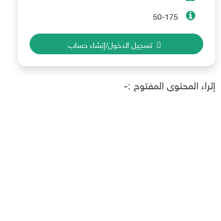
50-175
تسجيل الدخول/إنشاء حساب
إثراء المحتوى المفتوح :-