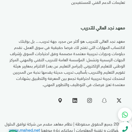
تعليمات الدعم الفني للمستفيدين
معهد نجد العالي للتدريب
معهد نجد العالي للتدريب هو أكثر من مجرد جهة تدريب… بل بوابتك
لاكتساب المهارات التي تفتح لك فرصا حقيقية في سوق العمل. نقدم
دبلومات ودورات تدريبية معتمدة مصممة وفق احتياجات السوق بإشراف
الجهات الرسمية وتشمل: المؤسسة العامة للتدريب التقني والمهني المركز
الوطني للتعليم الإلكتروني (لبرامج التعليم عن بعد) الالتزام بمعايير هيئة
تقويم التعليم والتدريب بأساليب تدريب حديثة يقدمها نخبة من المدربين
لنمنحك تجربة تدريبية احترافية تجمع بين المعرفة والتطبيق بشهادات
معتمدة تعزز فرصك في التوظيف والتطوير المهني.
© 2026
جميع الحقوق محفوظة | نظام معاهد مقدم من شركة توافق الحلول
للإتصالات و تقنية المعلومات | يمكنكم زيارة موقعنا
www.mahed.net