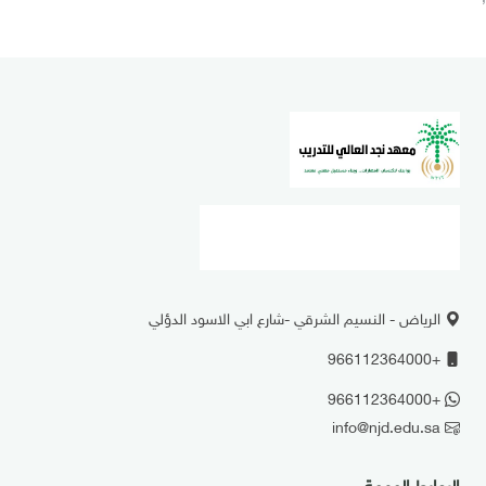
الرياض - النسيم الشرقي -شارع ابي الاسود الدؤلي
+966112364000
+966112364000
info@njd.edu.sa
الروابط المهمة