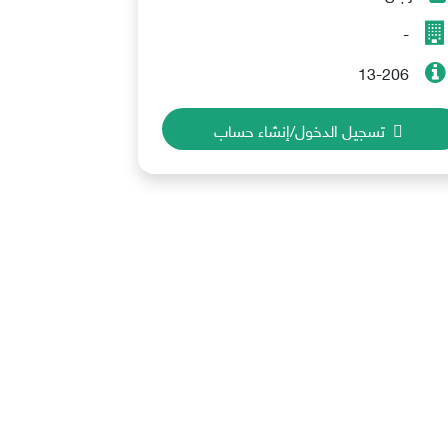
-
13-206
تسجيل الدخول/إنشاء حساب