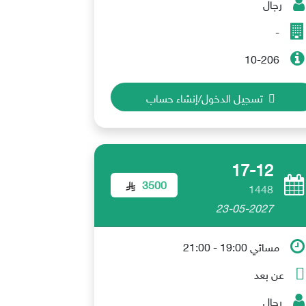
رجال
-
10-206
تسجيل الدخول/إنشاء حساب
17-12
3500
1448
23-05-2027
مسائي 19:00 - 21:00
عن بعد
رجال