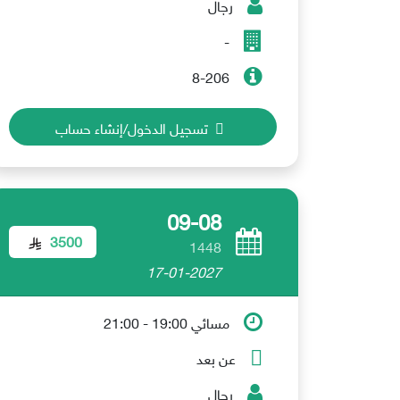
رجال
-
8-206
تسجيل الدخول/إنشاء حساب
09-08
3500
1448
17-01-2027
مسائي 19:00 - 21:00
عن بعد
رجال