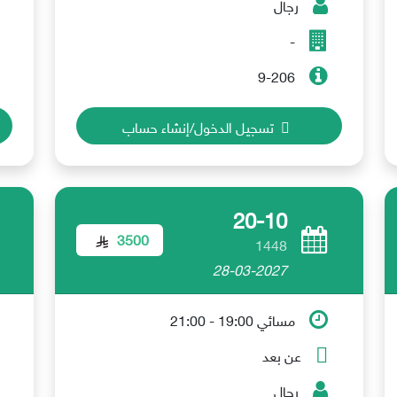
رجال
-
9-206
تسجيل الدخول/إنشاء حساب
20-10
3500
1448
28-03-2027
مسائي 19:00 - 21:00
عن بعد
رجال