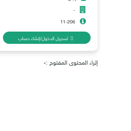
-
11-206
تسجيل الدخول/إنشاء حساب
إثراء المحتوى المفتوح :-