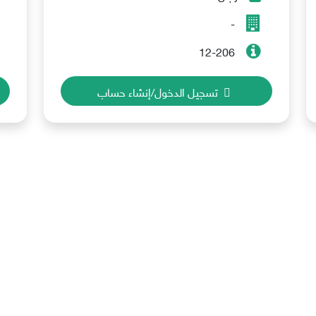
-
12-206
تسجيل الدخول/إنشاء حساب