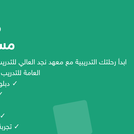
م
مست
العامة للتدريب
✓ دبلو
✓ 
✓ 
✓ تجربة