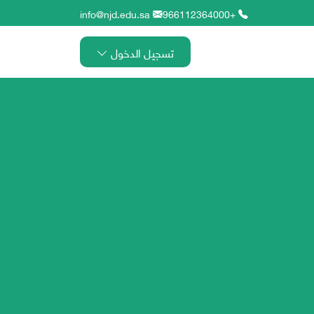
info@njd.edu.sa
+966112364000
تسجيل الدخول