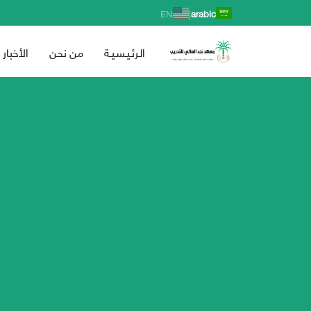
|
EN
arabic
الـرئـيـسـيـة
من نحن
الأخبار