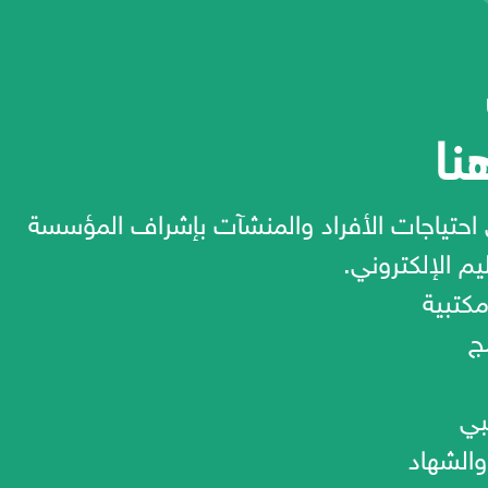
نا
دريب بخبرة تمتد منذ عام 1407هـ وبرامج تدريبية تلبي احتياجات الأفراد والمنشآت بإشراف المؤسسة
م الإلكتروني.
كتبية
ج
بي
والشهاد