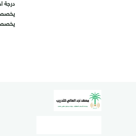
درجة اختبا
يخصص (20) درجة للمهام والواجبات التي يكلف بها ال
يخصص (20) درجة للالتزا