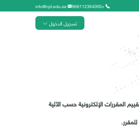
info@njd.edu.sa
+966112364000
تسجيل الدخول
يم المقررات الإلكترونية حسب الآلية