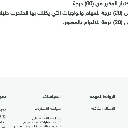
ر المقرر من (60) درجة.
متدرب طيلة فترة المقرر.
م بالحضور.
الروابط المهمة
السياسات
معهد
الأسئلة الشائعة
سياسة الاسترداد
معهد
بواب
سياسة الاجابة على
العم
الاستفسارات عند تقديم
التدريب بالنمط (المتزامن – غير
احتي