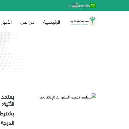
|
EN
arabic
الـرئـيـسـيـة
من نحن
الأخبار
يعتمد
الأتية:
يشترط حضور 
الدرجة الكلية ل